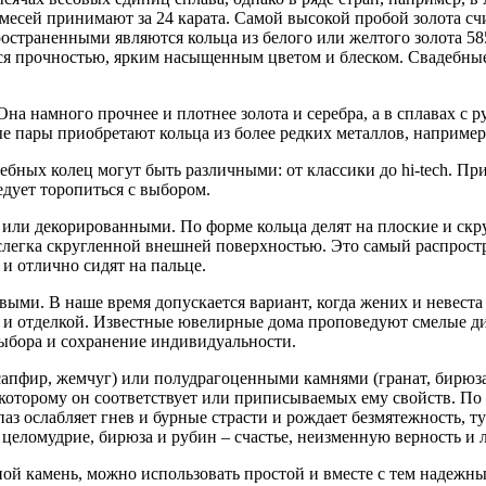
месей принимают за 24 карата. Самой высокой пробой золота счи
пространенными являются кольца из белого или желтого золота 5
ся прочностью, ярким насыщенным цветом и блеском. Свадебные 
а намного прочнее и плотнее золота и серебра, а в сплавах с р
 пары приобретают кольца из более редких металлов, например, 
ебных колец могут быть различными: от классики до hi-tech. Пр
едует торопиться с выбором.
или декорированными. По форме кольца делят на плоские и скр
слегка скругленной внешней поверхностью. Это самый распрост
и отлично сидят на пальце.
ыми. В наше время допускается вариант, когда жених и невеста
 и отделкой. Известные ювелирные дома проповедуют смелые ди
выбора и сохранение индивидуальности.
апфир, жемчуг) или полудрагоценными камнями (гранат, бирюза
 которому он соответствует или приписываемых ему свойств. По
паз ослабляет гнев и бурные страсти и рождает безмятежность, 
целомудрие, бирюза и рубин – счастье, неизменную верность и л
иной камень, можно использовать простой и вместе с тем надежн