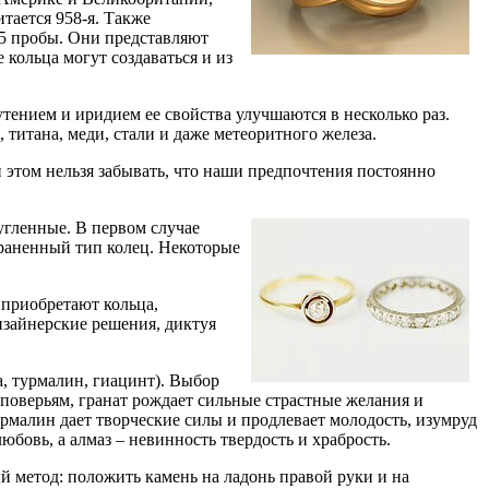
тается 958-я. Также
85 пробы. Они представляют
кольца могут создаваться и из
утением и иридием ее свойства улучшаются в несколько раз.
титана, меди, стали и даже метеоритного железа.
и этом нельзя забывать, что наши предпочтения постоянно
угленные. В первом случае
раненный тип колец. Некоторые
 приобретают кольца,
зайнерские решения, диктуя
, турмалин, гиацинт). Выбор
 поверьям, гранат рождает сильные страстные желания и
турмалин дает творческие силы и продлевает молодость, изумруд
юбовь, а алмаз – невинность твердость и храбрость.
ый метод: положить камень на ладонь правой руки и на