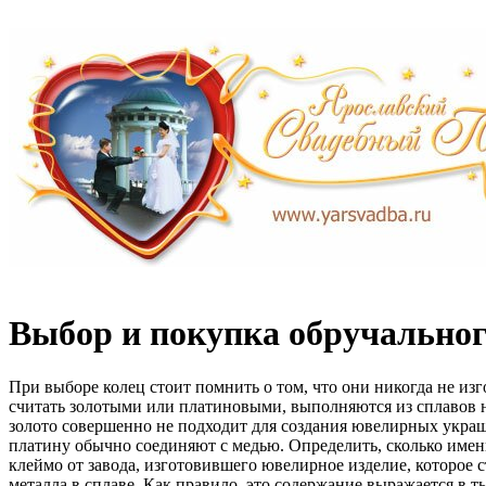
Выбор и покупка обручальног
При выборе колец стоит помнить о том, что они никогда не из
считать золотыми или платиновыми, выполняются из сплавов 
золото совершенно не подходит для создания ювелирных украш
платину обычно соединяют с медью. Определить, сколько именн
клеймо от завода, изготовившего ювелирное изделие, которое 
металла в сплаве. Как правило, это содержание выражается в т