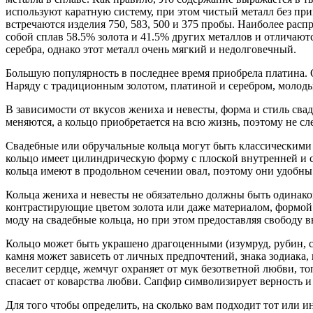
используют каратную систему, при этом чистый металл без при
встречаются изделия 750, 583, 500 и 375 пробы. Наиболее рас
собой сплав 58.5% золота и 41.5% других металлов и отличают
серебра, однако этот металл очень мягкий и недолговечный.
Большую популярность в последнее время приобрела платина. Он
Наряду с традиционным золотом, платиной и серебром, молодые
В зависимости от вкусов жениха и невесты, форма и стиль свад
меняются, а кольцо приобретается на всю жизнь, поэтому не сл
Свадебные или обручальные кольца могут быть классическими 
кольцо имеет цилиндрическую форму с плоской внутренней и 
кольца имеют в продольном сечении овал, поэтому они удобны 
Кольца жениха и невесты не обязательно должны быть одинаков
контрастирующие цветом золота или даже материалом, формой
моду на свадебные кольца, но при этом предоставляя свободу 
Кольцо может быть украшено драгоценными (изумруд, рубин, с
камня может зависеть от личных предпочтений, знака зодиака,
веселит сердце, жемчуг охраняет от мук безответной любви, то
спасает от коварства любви. Сапфир символизирует верность и 
Для того чтобы определить, на сколько вам подходит тот или 