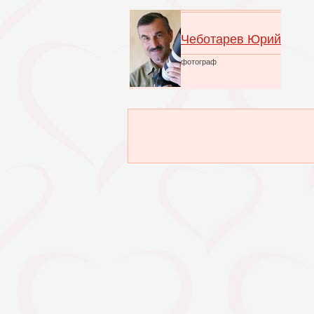
Чеботарев Юрий
фотограф