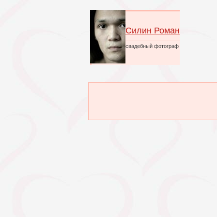
Силин Роман
свадебный фотограф