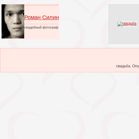
Роман Силин
свадебный фотограф
свадьба. Опу