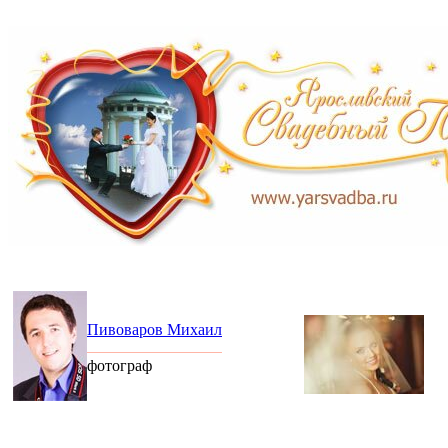
Пивоваров Михаил
фотограф