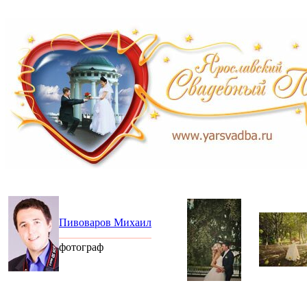
Пивоваров Михаил
фотограф