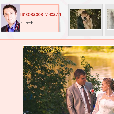
Пивоваров Михаил
фотограф