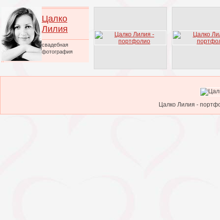
Цалко
Лилия
свадебная
фотография
Цалко Лилия - портфо