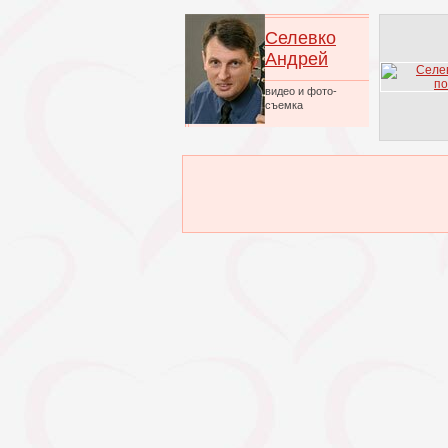
Селевко
Андрей
видео и фото-
съемка