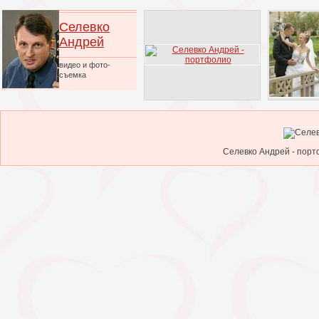
Селевко
Андрей
видео и фото-
съемка
Селевко Андрей - порт