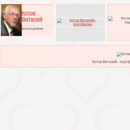
Котов
Виталий
фотохудожник
Котов Виталий - портф