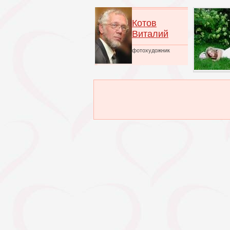
Котов
Виталий
фотохудожник