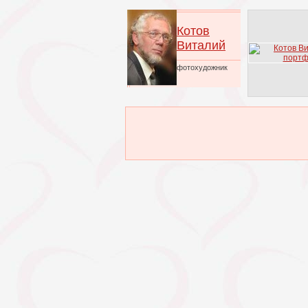
Котов
Виталий
фотохудожник