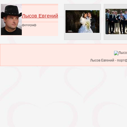
Лысов Евгений
фотограф
Лысов Евгений - портф