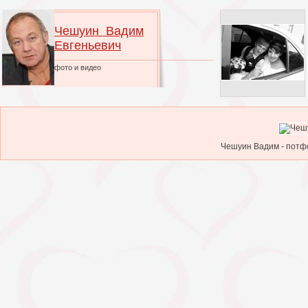
Чешуин Вадим
Евгеньевич
фото и видео
Чешуин Вадим - потфо