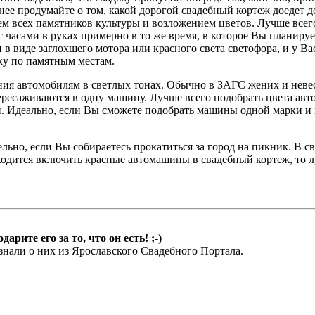
ее продумайте о том, какой дорогой свадебный кортеж доедет до
м всех памятников культуры и возложением цветов. Лучше всего
 с часами в руках примерно в то же время, в которое Вы планир
 в виде заглохшего мотора или красного света светофора, и у Ва
дку по памятным местам.
ния автомобилям в светлых тонах. Обычно в ЗАГС жених и невес
ересаживаются в одну машину. Лучше всего подобрать цвета авт
й. Идеально, если Вы сможете подобрать машины одной марки и
ьно, если Вы собираетесь прокатиться за город на пикник. В с
ходится включить красные автомашины в свадебный кортеж, то л
ите его за то, что он есть! ;-)
знали о них из Ярославского Свадебного Портала.