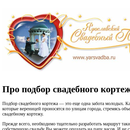
Про подбор свадебного корте
Подбор свадебного кортежа — это еще одна забота молодых. К
которые вереницей проносятся по улицам города, стремясь объ
свадебному кортежу.
Прежде всего, необходимо тщательно разработать маршрут таким
собственную свадьбу Вы можете опоздать на пару часов. И не ст