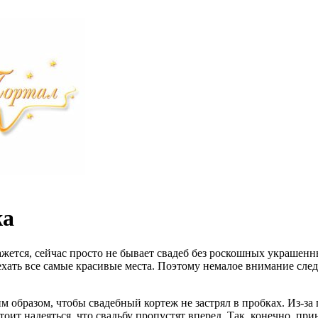
жа
ажется, сейчас просто не бывает свадеб без роскошных украшен
ехать все самые красивые места. Поэтому немалое внимание след
 образом, чтобы свадебный кортеж не застрял в пробках. Из-за 
оит надеяться, что свадьбу пропустят вперед. Так, конечно, при