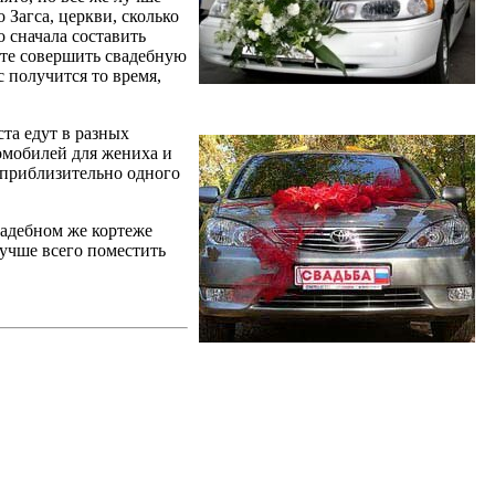
 Загса, церкви, сколько
 сначала составить
уете совершить свадебную
с получится то время,
та едут в разных
омобилей для жениха и
 приблизительно одного
вадебном же кортеже
учше всего поместить