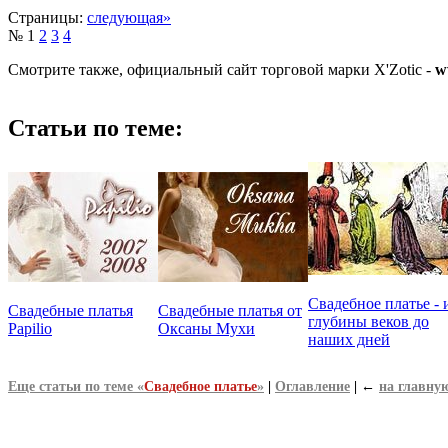
Страницы:
следующая»
№ 1
2
3
4
Смотрите также, официальный сайт торговой марки X'Zotic -
w
Статьи по теме:
Свадебное платье - 
Свадебные платья
Свадебные платья от
глубины веков до
Papilio
Оксаны Мухи
наших дней
Еще статьи по теме «
Свадебное платье
»
|
Оглавление
|
←
на главну