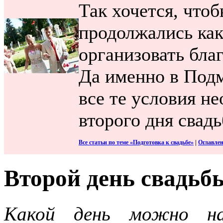
Так хочется, что
продолжались ка
организовать бла
Да именно в Подм
все те условия н
второго дня свад
Все статьи по теме «Подготовка к свадьбе»
|
Оглавле
Второй день свадьб
Какой день можно на