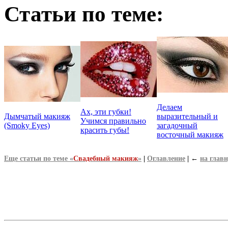
Статьи по теме:
Делаем
Ах, эти губки!
Дымчатый макияж
выразительный и
Учимся правильно
(Smoky Eyes)
загадочный
красить губы!
восточный макияж
Еще статьи по теме «
Свадебный макияж
»
|
Оглавление
|
←
на глав