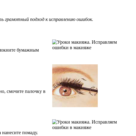
ать грамотный подход к исправлению ошибок.
омокните бумажным
но, смочите палочку в
 нанесите помаду.