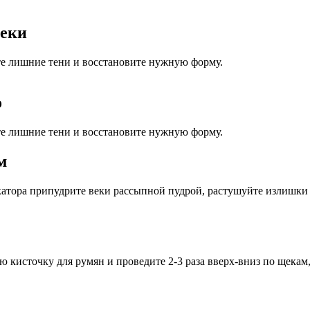
веки
е лишние тени и восстановите нужную форму.
о
е лишние тени и восстановите нужную форму.
м
атора припудрите веки рассыпной пудрой, растушуйте излишки 
 кисточку для румян и проведите 2-3 раза вверх-вниз по щекам